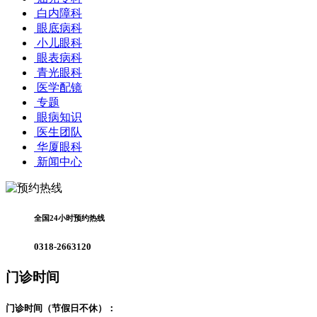
白内障科
眼底病科
小儿眼科
眼表病科
青光眼科
医学配镜
专题
眼病知识
医生团队
华厦眼科
新闻中心
全国24小时预约热线
0318-2663120
门诊时间
门诊时间（节假日不休）：