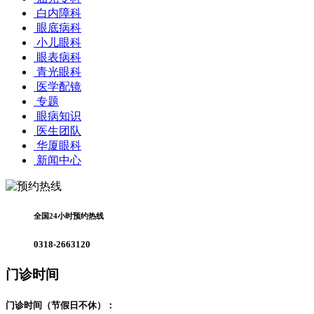
白内障科
眼底病科
小儿眼科
眼表病科
青光眼科
医学配镜
专题
眼病知识
医生团队
华厦眼科
新闻中心
全国24小时预约热线
0318-2663120
门诊时间
门诊时间（节假日不休）：