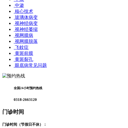
中渗
核心技术
玻璃体病变
视神经病变
视神经萎缩
视网膜病
视网膜脱落
飞蚊症
黄斑前膜
黄斑裂孔
眼底病常见问题
全国24小时预约热线
0318-2663120
门诊时间
门诊时间（节假日不休）：